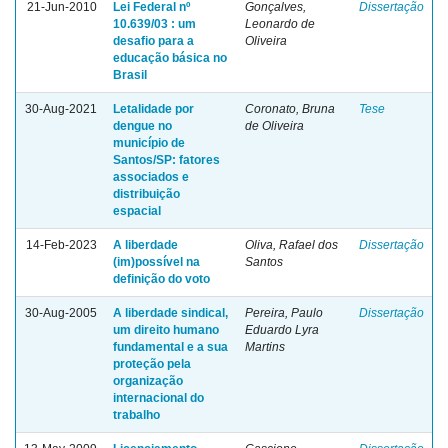
21-Jun-2010
Lei Federal nº
Gonçalves,
Dissertação
10.639/03 : um
Leonardo de
desafio para a
Oliveira
educação básica no
Brasil
30-Aug-2021
Letalidade por
Coronato, Bruna
Tese
dengue no
de Oliveira
município de
Santos/SP: fatores
associados e
distribuição
espacial
14-Feb-2023
A liberdade
Oliva, Rafael dos
Dissertação
(im)possível na
Santos
definição do voto
30-Aug-2005
A liberdade sindical,
Pereira, Paulo
Dissertação
um direito humano
Eduardo Lyra
fundamental e a sua
Martins
proteção pela
organização
internacional do
trabalho