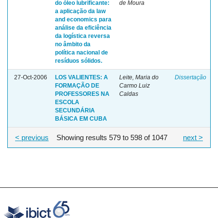
do óleo lubrificante:
de Moura
a aplicação da law
and economics para
análise da eficiência
da logística reversa
no âmbito da
política nacional de
resíduos sólidos.
27-Oct-2006
LOS VALIENTES: A
Leite, Maria do
Dissertação
FORMAÇÃO DE
Carmo Luiz
PROFESSORES NA
Caldas
ESCOLA
SECUNDÁRIA
BÁSICA EM CUBA
< previous
Showing results 579 to 598 of 1047
next >