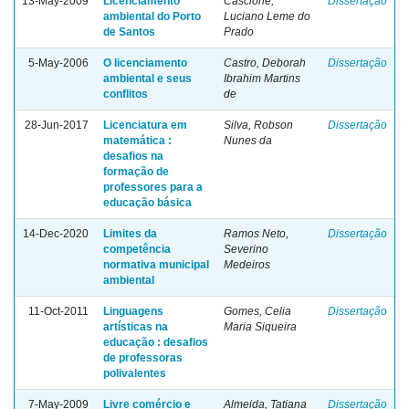
13-May-2009
Licenciamento
Cascione,
Dissertação
ambiental do Porto
Luciano Leme do
de Santos
Prado
5-May-2006
O licenciamento
Castro, Deborah
Dissertação
ambiental e seus
Ibrahim Martins
conflitos
de
28-Jun-2017
Licenciatura em
Silva, Robson
Dissertação
matemática :
Nunes da
desafios na
formação de
professores para a
educação básica
14-Dec-2020
Limites da
Ramos Neto,
Dissertação
competência
Severino
normativa municipal
Medeiros
ambiental
11-Oct-2011
Linguagens
Gomes, Celia
Dissertação
artísticas na
Maria Siqueira
educação : desafios
de professoras
polivalentes
7-May-2009
Livre comércio e
Almeida, Tatiana
Dissertação