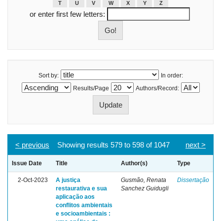
T
U
V
W
X
Y
Z
or enter first few letters:
Sort by:
In order:
Results/Page
Authors/Record:
< previous
Showing results 579 to 598 of 1047
next >
Issue Date
Title
Author(s)
Type
2-Oct-2023
A justiça
Gusmão, Renata
Dissertação
restaurativa e sua
Sanchez Guidugli
aplicação aos
conflitos ambientais
e socioambientais :