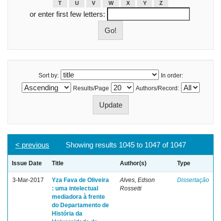
T
U
V
W
X
Y
Z
or enter first few letters:
Sort by:
In order:
Results/Page
Authors/Record:
< previous
Showing results 1045 to 1047 of 1047
Issue Date
Title
Author(s)
Type
3-Mar-2017
Yza Fava de Oliveira
Alves, Edson
Dissertação
: uma intelectual
Rossetti
mediadora à frente
do Departamento de
História da