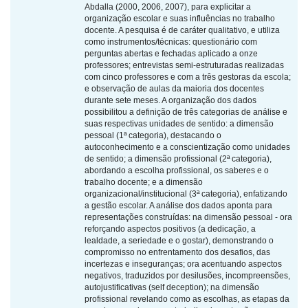
Abdalla (2000, 2006, 2007), para explicitar a
organização escolar e suas influências no trabalho
docente. A pesquisa é de caráter qualitativo, e utiliza
como instrumentos/técnicas: questionário com
perguntas abertas e fechadas aplicado a onze
professores; entrevistas semi-estruturadas realizadas
com cinco professores e com a três gestoras da escola;
e observação de aulas da maioria dos docentes
durante sete meses. A organização dos dados
possibilitou a definição de três categorias de análise e
suas respectivas unidades de sentido: a dimensão
pessoal (1ª categoria), destacando o
autoconhecimento e a conscientização como unidades
de sentido; a dimensão profissional (2ª categoria),
abordando a escolha profissional, os saberes e o
trabalho docente; e a dimensão
organizacional/institucional (3ª categoria), enfatizando
a gestão escolar. A análise dos dados aponta para
representações construídas: na dimensão pessoal - ora
reforçando aspectos positivos (a dedicação, a
lealdade, a seriedade e o gostar), demonstrando o
compromisso no enfrentamento dos desafios, das
incertezas e inseguranças; ora acentuando aspectos
negativos, traduzidos por desilusões, incompreensões,
autojustificativas (self deception); na dimensão
profissional revelando como as escolhas, as etapas da