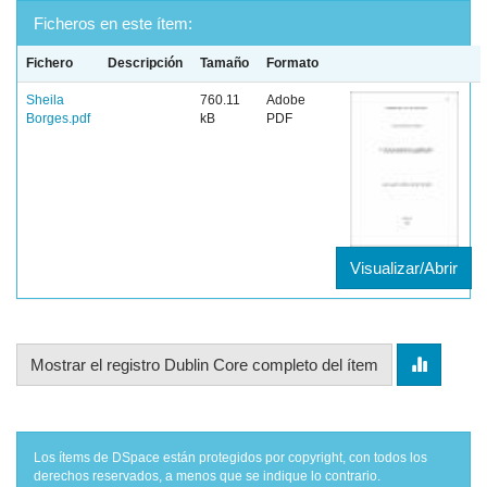
Ficheros en este ítem:
Fichero
Descripción
Tamaño
Formato
Sheila
760.11
Adobe
Borges.pdf
kB
PDF
Visualizar/Abrir
Mostrar el registro Dublin Core completo del ítem
Los ítems de DSpace están protegidos por copyright, con todos los
derechos reservados, a menos que se indique lo contrario.