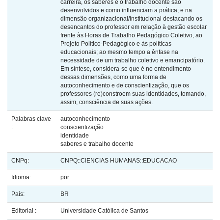
carreira, os saberes e o trabalho docente são
desenvolvidos e como influenciam a prática; e na
dimensão organizacional/institucional destacando os
desencantos do professor em relação à gestão escolar
frente às Horas de Trabalho Pedagógico Coletivo, ao
Projeto Político-Pedagógico e às políticas
educacionais; ao mesmo tempo a ênfase na
necessidade de um trabalho coletivo e emancipatório.
Em síntese, considera-se que é no entendimento
dessas dimensões, como uma forma de
autoconhecimento e de conscientização, que os
professores (re)constroem suas identidades, tomando,
assim, consciência de suas ações.
Palabras clave
autoconhecimento
:
conscientização
identidade
saberes e trabalho docente
CNPq:
CNPQ::CIENCIAS HUMANAS::EDUCACAO
Idioma:
por
País:
BR
Editorial :
Universidade Católica de Santos