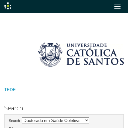
Skip
navigation
TEDE
Search
Search: