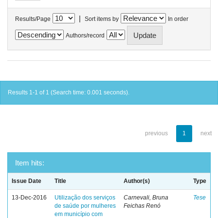
|
Results/Page
Sort items by
In order
Authors/record
Results 1-1 of 1 (Search time: 0.001 seconds).
previous
1
next
Item hits:
Issue Date
Title
Author(s)
Type
13-Dec-2016
Utilização dos serviços
Carnevali, Bruna
Tese
de saúde por mulheres
Feichas Renó
em município com