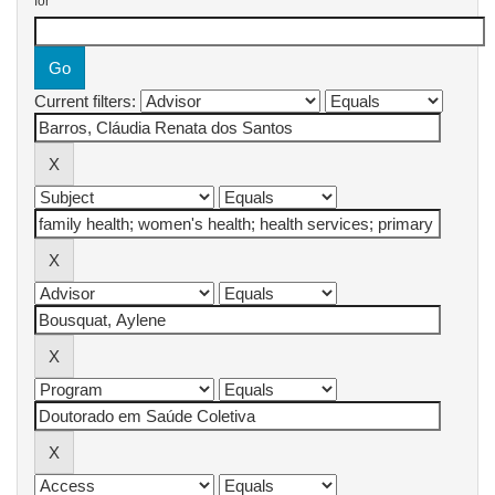
for
Current filters: