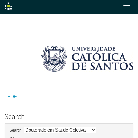
Skip
navigation
TEDE
Search
Search: