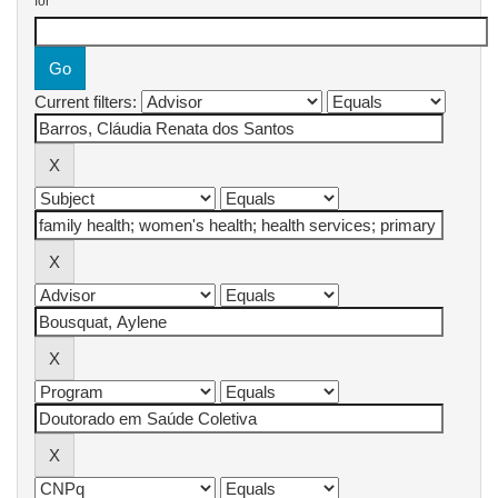
for
Current filters: