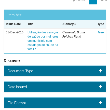
previous
1
next
Item hits:
Issue Date
Title
Author(s)
Type
13-Dec-2016
Utilização dos serviços
Carnevali, Bruna
Tese
de saúde por mulheres
Feichas Renó
em município com
estratégia de saúde da
família.
Discover
Document Type
Date issued
File Format