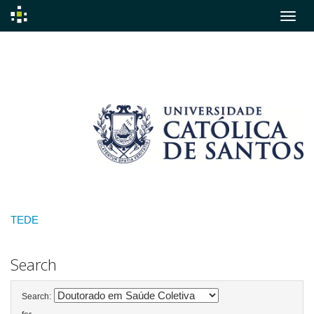
Skip
navigation
TEDE
Search
Search: