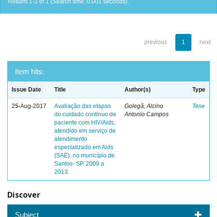
Results 1-1 of 1 (Search time: 0.001 seconds).
previous
1
next
Item hits:
Issue Date
Title
Author(s)
Type
25-Aug-2017
Avaliação das etapas
Golegã, Alcino
Tese
do cuidado contínuo de
Antonio Campos
paciente com HIV/Aids,
atendido em serviço de
atendimento
especializado em Aids
(SAE), no município de
Santos- SP. 2009 a
2013
Discover
Subject