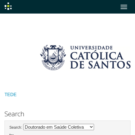
Skip
navigation
TEDE
Search
Search: