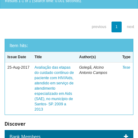
Results 1-1 of 1 (Search time: 0.001 seconds).
previous
1
next
Item hits:
Issue Date
Title
Author(s)
Type
25-Aug-2017
Avaliação das etapas
Golegã, Alcino
Tese
do cuidado contínuo de
Antonio Campos
paciente com HIV/Aids,
atendido em serviço de
atendimento
especializado em Aids
(SAE), no município de
Santos- SP. 2009 a
2013
Discover
Bank Members