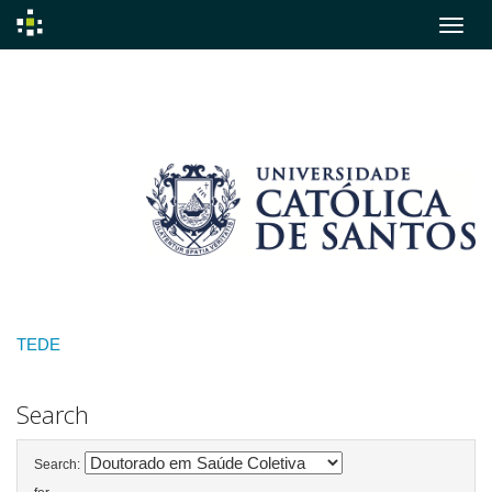
Skip
navigation
TEDE
Search
Search: