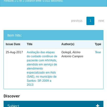
Results 1-1 of 1 (Search time: 0.002 seconds).
previous
1
next
Item hits:
Issue Date
Title
Author(s)
Type
25-Aug-2017
Avaliação das etapas
Golegã, Alcino
Tese
do cuidado contínuo de
Antonio Campos
paciente com HIV/Aids,
atendido em serviço de
atendimento
especializado em Aids
(SAE), no município de
Santos- SP. 2009 a
2013
Discover
Subject