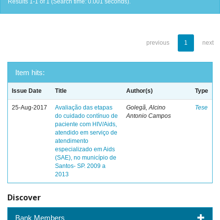
Results 1-1 of 1 (Search time: 0.001 seconds).
previous
1
next
Item hits:
Issue Date
Title
Author(s)
Type
25-Aug-2017
Avaliação das etapas
Golegã, Alcino
Tese
do cuidado contínuo de
Antonio Campos
paciente com HIV/Aids,
atendido em serviço de
atendimento
especializado em Aids
(SAE), no município de
Santos- SP. 2009 a
2013
Discover
Bank Members