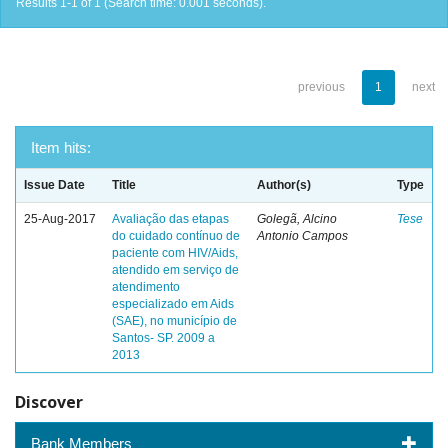
Results 1-1 of 1 (Search time: 0.001 seconds).
previous
1
next
Item hits:
Issue Date
Title
Author(s)
Type
25-Aug-2017
Avaliação das etapas
Golegã, Alcino
Tese
do cuidado contínuo de
Antonio Campos
paciente com HIV/Aids,
atendido em serviço de
atendimento
especializado em Aids
(SAE), no município de
Santos- SP. 2009 a
2013
Discover
Bank Members