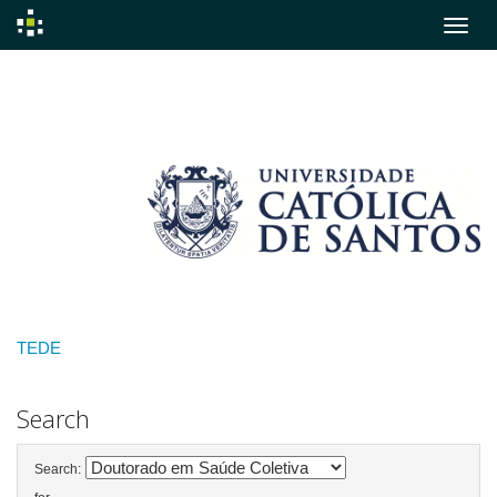
Skip
navigation
TEDE
Search
Search: