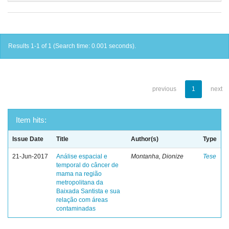
Results 1-1 of 1 (Search time: 0.001 seconds).
previous
1
next
Item hits:
Issue Date
Title
Author(s)
Type
21-Jun-2017
Análise espacial e
Montanha, Dionize
Tese
temporal do câncer de
mama na região
metropolitana da
Baixada Santista e sua
relação com áreas
contaminadas