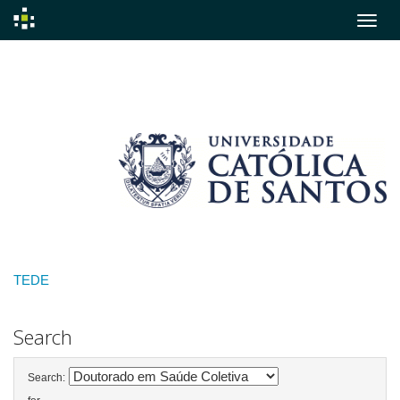
Skip
navigation
TEDE
Search
Search: