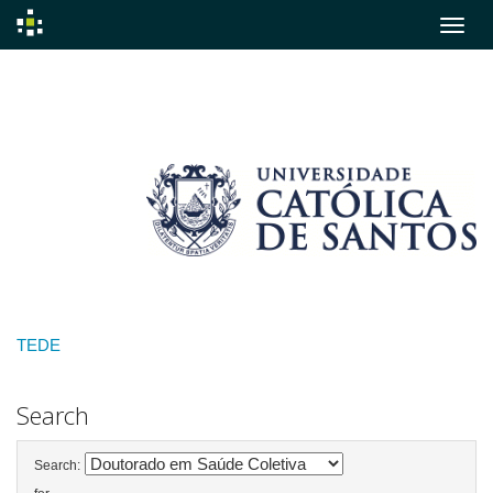
Skip
navigation
TEDE
Search
Search: