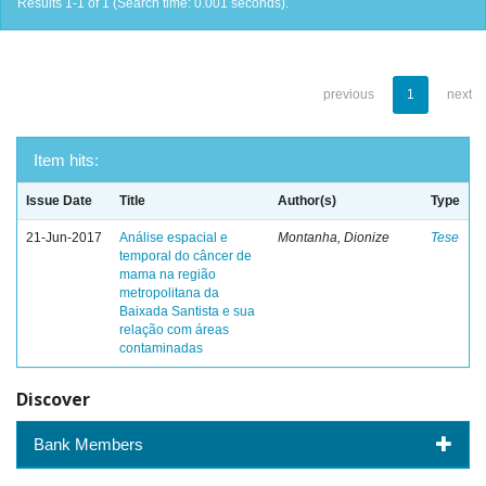
Results 1-1 of 1 (Search time: 0.001 seconds).
previous
1
next
Item hits:
Issue Date
Title
Author(s)
Type
21-Jun-2017
Análise espacial e
Montanha, Dionize
Tese
temporal do câncer de
mama na região
metropolitana da
Baixada Santista e sua
relação com áreas
contaminadas
Discover
Bank Members