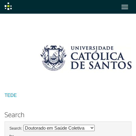
Skip
navigation
TEDE
Search
Search: