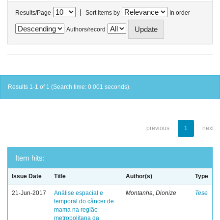
|
Results/Page
Sort items by
In order
Authors/record
Results 1-1 of 1 (Search time: 0.001 seconds).
previous
1
next
Item hits:
Issue Date
Title
Author(s)
Type
21-Jun-2017
Análise espacial e
Montanha, Dionize
Tese
temporal do câncer de
mama na região
metropolitana da