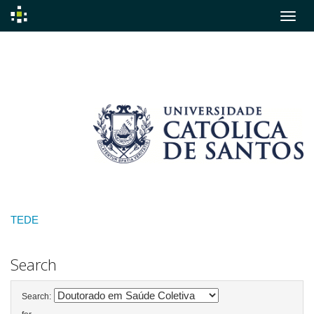
Skip
navigation
TEDE
Search
Search: