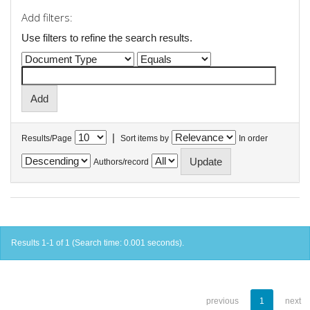
Add filters:
Use filters to refine the search results.
|
Results/Page
Sort items by
In order
Authors/record
Results 1-1 of 1 (Search time: 0.001 seconds).
previous
1
next