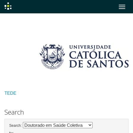
Skip
navigation
TEDE
Search
Search: