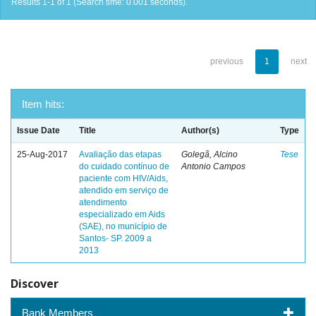
Results 1-1 of 1 (Search time: 0.001 seconds).
previous
1
next
Item hits:
Issue Date
Title
Author(s)
Type
25-Aug-2017
Avaliação das etapas
Golegã, Alcino
Tese
do cuidado contínuo de
Antonio Campos
paciente com HIV/Aids,
atendido em serviço de
atendimento
especializado em Aids
(SAE), no município de
Santos- SP. 2009 a
2013
Discover
Bank Members