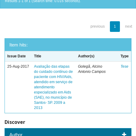
Results 1-1 of 1 (Search time: 0.016 seconds).
previous
1
next
Item hits:
Issue Date
Title
Author(s)
Type
25-Aug-2017
Avaliação das etapas
Golegã, Alcino
Tese
do cuidado contínuo de
Antonio Campos
paciente com HIV/Aids,
atendido em serviço de
atendimento
especializado em Aids
(SAE), no município de
Santos- SP. 2009 a
2013
Discover
Author