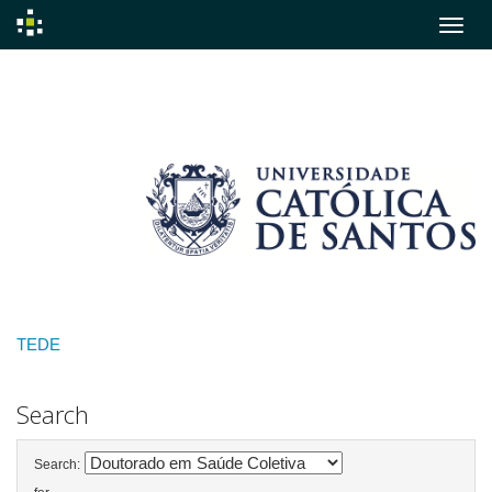
Skip
navigation
TEDE
Search
Search: