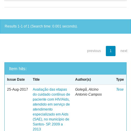
Results 1-1 of 1 (Search time: 0.001 seconds).
previous
1
next
Item hits:
Issue Date
Title
Author(s)
Type
25-Aug-2017
Avaliação das etapas
Golegã, Alcino
Tese
do cuidado contínuo de
Antonio Campos
paciente com HIV/Aids,
atendido em serviço de
atendimento
especializado em Aids
(SAE), no município de
Santos- SP. 2009 a
2013