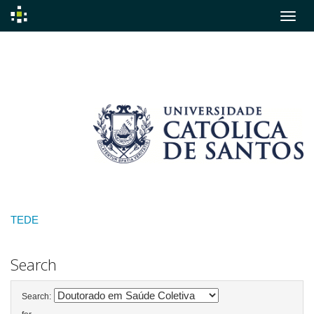
Skip
navigation
TEDE
Search
Search: