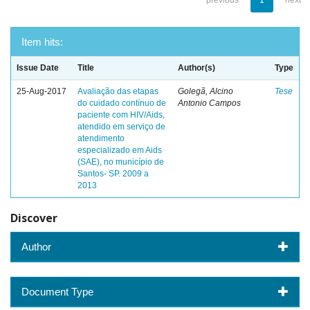
previous
1
next
Item hits:
Issue Date
Title
Author(s)
Type
25-Aug-2017
Avaliação das etapas
Golegã, Alcino
Tese
do cuidado contínuo de
Antonio Campos
paciente com HIV/Aids,
atendido em serviço de
atendimento
especializado em Aids
(SAE), no município de
Santos- SP. 2009 a
2013
Discover
Author
Document Type