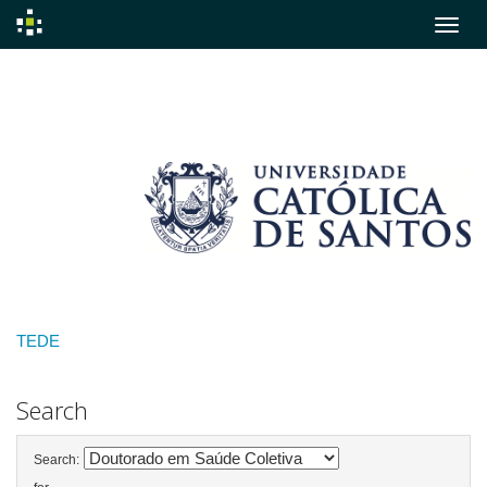
Skip
navigation
TEDE
Search
Search: