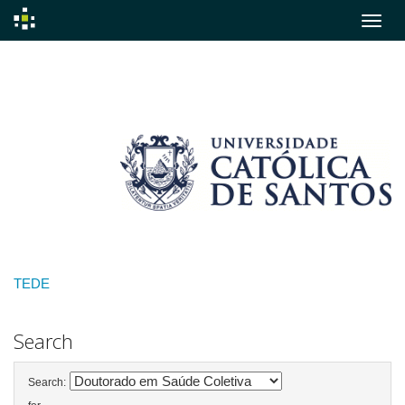
Skip
navigation
TEDE
Search
Search: