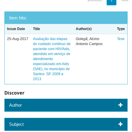
previous
1
next
Item hits:
Issue Date
Title
Author(s)
Type
25-Aug-2017
Avaliação das etapas
Golegã, Alcino
Tese
do cuidado contínuo de
Antonio Campos
paciente com HIV/Aids,
atendido em serviço de
atendimento
especializado em Aids
(SAE), no município de
Santos- SP. 2009 a
2013
Discover
Author
Subject