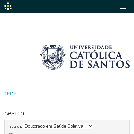
Skip
navigation
TEDE
Search
Search: