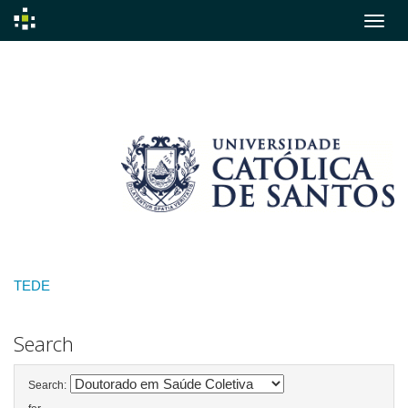
Skip
navigation
TEDE
Search
Search: