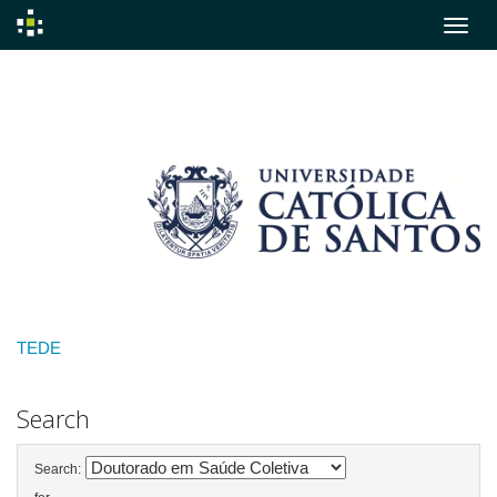
Skip
navigation
TEDE
Search
Search: