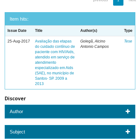
previous
1
next
Item hits:
Issue Date
Title
Author(s)
Type
25-Aug-2017
Avaliação das etapas
Golegã, Alcino
Tese
do cuidado contínuo de
Antonio Campos
paciente com HIV/Aids,
atendido em serviço de
atendimento
especializado em Aids
(SAE), no município de
Santos- SP. 2009 a
2013
Discover
Author
Subject