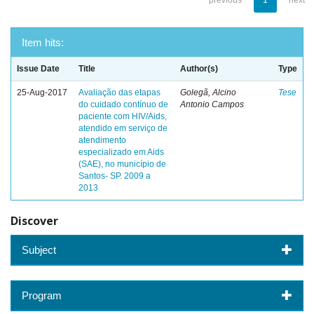
previous
1
next
Item hits:
Issue Date
Title
Author(s)
Type
25-Aug-2017
Avaliação das etapas
Golegã, Alcino
Tese
do cuidado contínuo de
Antonio Campos
paciente com HIV/Aids,
atendido em serviço de
atendimento
especializado em Aids
(SAE), no município de
Santos- SP. 2009 a
2013
Discover
Subject
Program