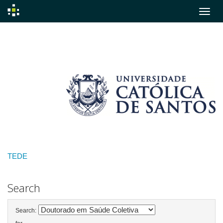
Skip
navigation
TEDE
Search
Search: