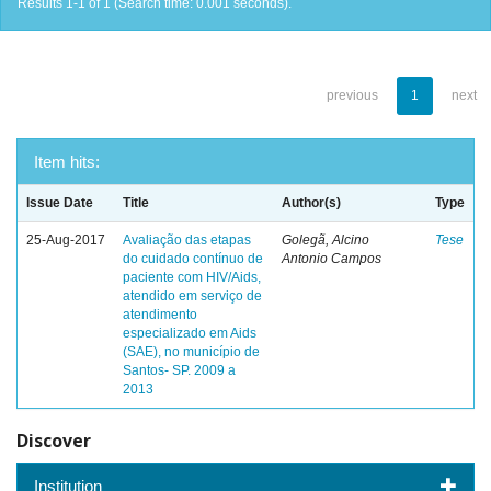
Results 1-1 of 1 (Search time: 0.001 seconds).
previous
1
next
Item hits:
Issue Date
Title
Author(s)
Type
25-Aug-2017
Avaliação das etapas
Golegã, Alcino
Tese
do cuidado contínuo de
Antonio Campos
paciente com HIV/Aids,
atendido em serviço de
atendimento
especializado em Aids
(SAE), no município de
Santos- SP. 2009 a
2013
Discover
Institution