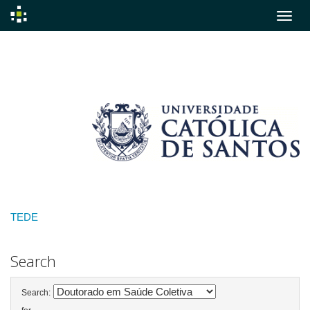
Skip
navigation
TEDE
Search
Search: