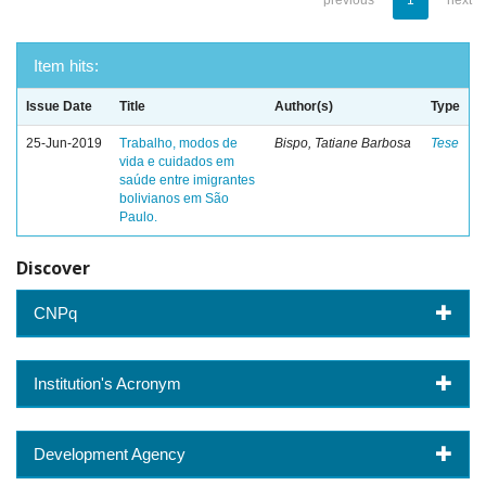
previous
1
next
Item hits:
Issue Date
Title
Author(s)
Type
25-Jun-2019
Trabalho, modos de
Bispo, Tatiane Barbosa
Tese
vida e cuidados em
saúde entre imigrantes
bolivianos em São
Paulo.
Discover
CNPq
Institution's Acronym
Development Agency