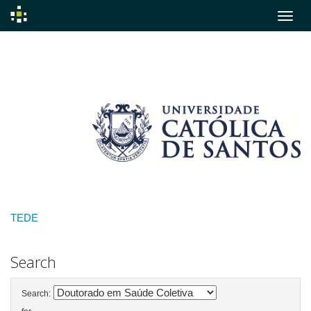
Skip
navigation
TEDE
Search
Search: