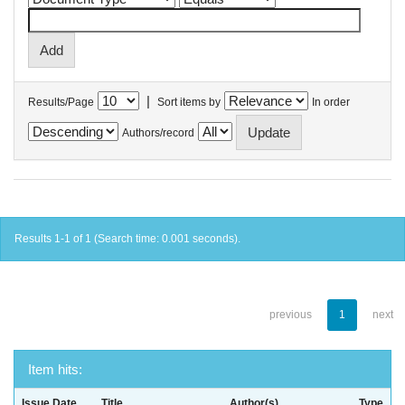
|
Results/Page
Sort items by
In order
Authors/record
Results 1-1 of 1 (Search time: 0.001 seconds).
previous
1
next
Item hits:
Issue Date
Title
Author(s)
Type