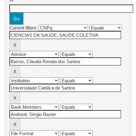
for
Current filters: