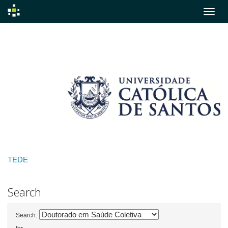
Skip
navigation
TEDE
Search
Search: