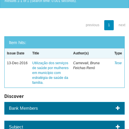
Results 1-1 of 1 (Search time: 0.001 seconds).
previous
1
next
Item hits:
Issue Date
Title
Author(s)
Type
13-Dec-2016
Utilização dos serviços
Carnevali, Bruna
Tese
de saúde por mulheres
Feichas Renó
em município com
estratégia de saúde da
família.
Discover
Bank Members
Subject