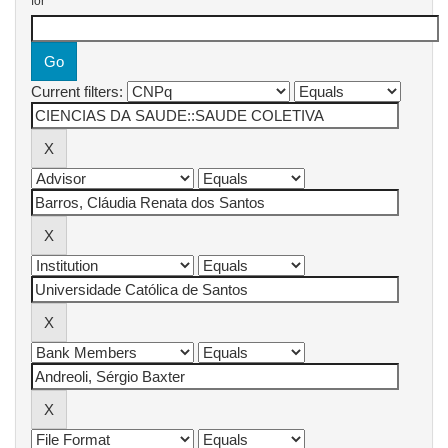
for
Current filters: