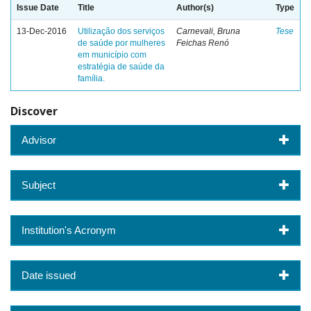
Issue Date
Title
Author(s)
Type
13-Dec-2016
Utilização dos serviços
Carnevali, Bruna
Tese
de saúde por mulheres
Feichas Renó
em município com
estratégia de saúde da
família.
Discover
Advisor
Subject
Institution's Acronym
Date issued