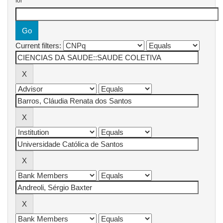
for
Current filters: