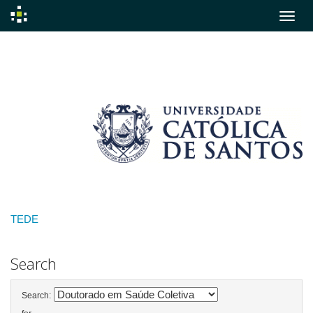
Skip
navigation
TEDE
Search
Search: