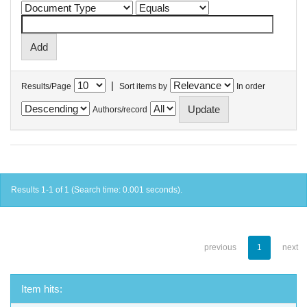
|
Results/Page
Sort items by
In order
Authors/record
Results 1-1 of 1 (Search time: 0.001 seconds).
previous
1
next
Item hits: