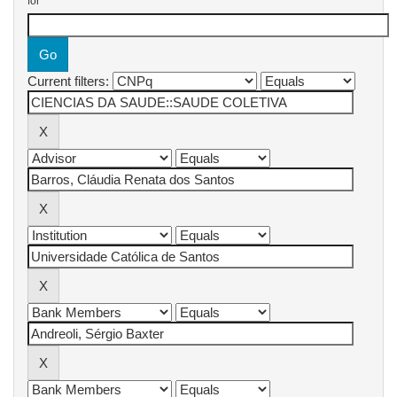
for
Current filters: