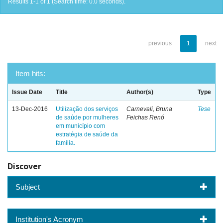
Results 1-1 of 1 (Search time: 0.0 seconds).
previous
1
next
Item hits:
Issue Date
Title
Author(s)
Type
13-Dec-2016
Utilização dos serviços
Carnevali, Bruna
Tese
de saúde por mulheres
Feichas Renó
em município com
estratégia de saúde da
família.
Discover
Subject
Institution's Acronym