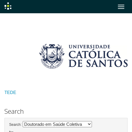
Skip
navigation
TEDE
Search
Search: