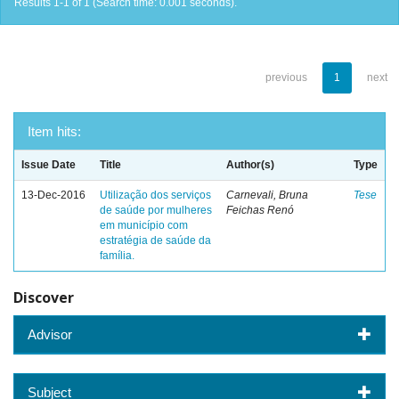
Results 1-1 of 1 (Search time: 0.001 seconds).
previous
1
next
Item hits:
Issue Date
Title
Author(s)
Type
13-Dec-2016
Utilização dos serviços
Carnevali, Bruna
Tese
de saúde por mulheres
Feichas Renó
em município com
estratégia de saúde da
família.
Discover
Advisor
Subject