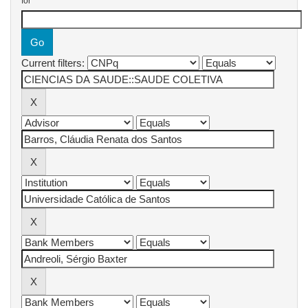
for
Current filters: