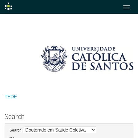
Skip
navigation
TEDE
Search
Search: