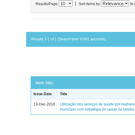
|
Results/Page
Sort items by
In 
Results 1-1 of 1 (Search time: 0.001 seconds).
Item hits:
Issue Date
Title
13-Dec-2016
Utilização dos serviços de saúde por mulher
município com estratégia de saúde da família