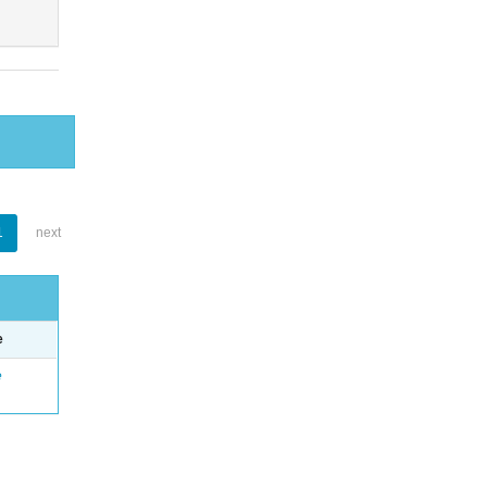
1
next
e
e