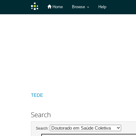
Home
Browse
Help
Skip
navigation
TEDE
Search
Search: