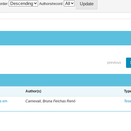
order
Authors/record
previous
Author(s)
Typ
es em
Carnevali, Bruna Feichas Renó
Tes
.