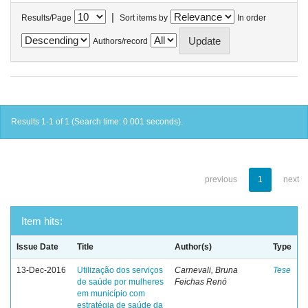
|
Results/Page
Sort items by
In order
Authors/record
Results 1-1 of 1 (Search time: 0.001 seconds).
previous
1
next
Item hits:
Issue Date
Title
Author(s)
Type
13-Dec-2016
Utilização dos serviços
Carnevali, Bruna
Tese
de saúde por mulheres
Feichas Renó
em município com
estratégia de saúde da