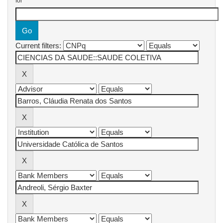
for
Current filters: