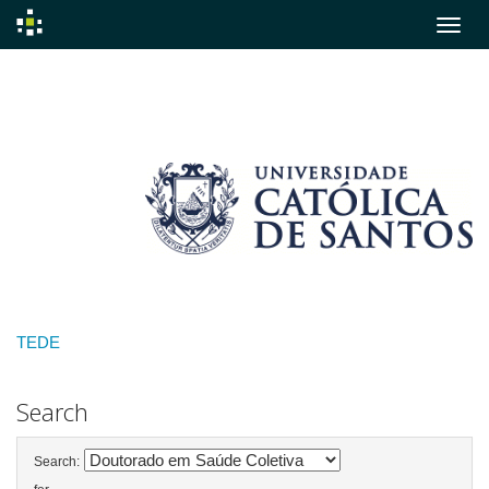
Skip
navigation
TEDE
Search
Search: