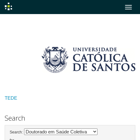
Skip
navigation
TEDE
Search
Search: