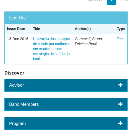
previous
1
next
Item hits:
Issue Date
Title
Author(s)
Type
13-Dec-2016
Utilização dos serviços
Carnevali, Bruna
Tese
de saúde por mulheres
Feichas Renó
em município com
estratégia de saúde da
família.
Discover
Advisor
Bank Members
Program