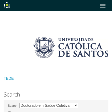
Skip
navigation
TEDE
Search
Search: