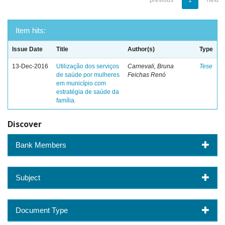
previous
1
next
Item hits:
Issue Date
Title
Author(s)
Type
13-Dec-2016
Utilização dos serviços
Carnevali, Bruna
Tese
de saúde por mulheres
Feichas Renó
em município com
estratégia de saúde da
família.
Discover
Bank Members
Subject
Document Type