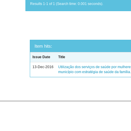
Results 1-1 of 1 (Search time: 0.001 seconds).
Item hits:
Issue Date
Title
13-Dec-2016
Utilização dos serviços de saúde por mulher
município com estratégia de saúde da família