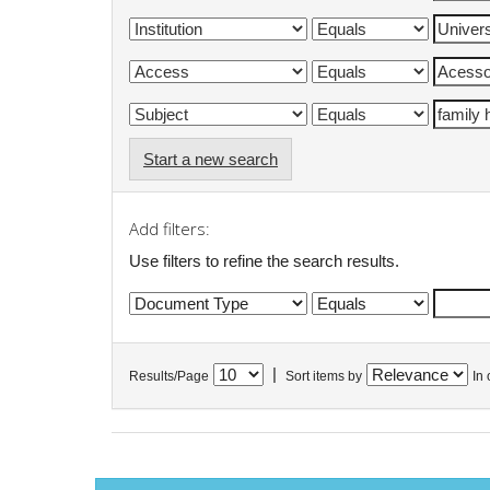
Start a new search
Add filters:
Use filters to refine the search results.
|
Results/Page
Sort items by
In 