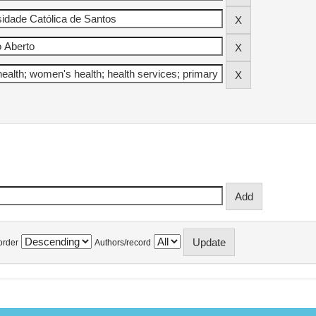
order
Authors/record