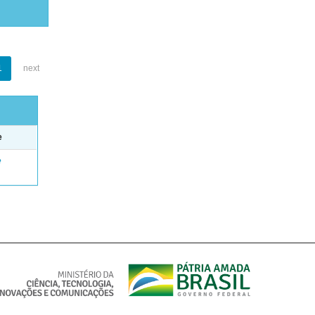
1
next
e
e