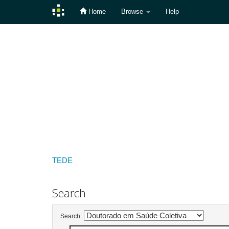
Home
Browse
Help
Skip
navigation
TEDE
Search
Search: