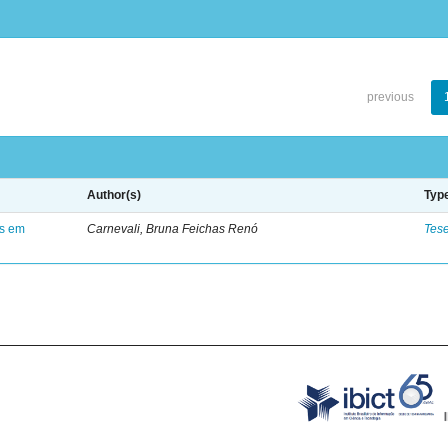
previous
Author(s)
Typ
es em
Carnevali, Bruna Feichas Renó
Tes
.