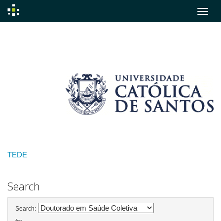
Skip
navigation
TEDE
Search
Search: