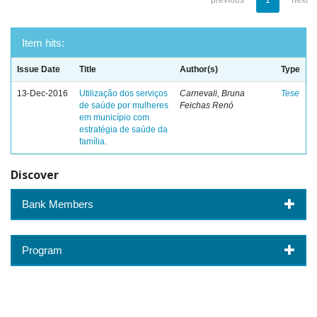
previous
1
next
Item hits:
Issue Date
Title
Author(s)
Type
13-Dec-2016
Utilização dos serviços
Carnevali, Bruna
Tese
de saúde por mulheres
Feichas Renó
em município com
estratégia de saúde da
família.
Discover
Bank Members
Program