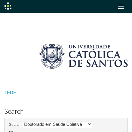
Skip
navigation
TEDE
Search
Search: