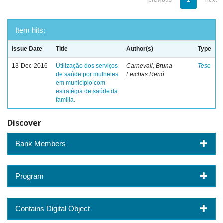
previous
1
next
Item hits:
Issue Date
Title
Author(s)
Type
13-Dec-2016
Utilização dos serviços
Carnevali, Bruna
Tese
de saúde por mulheres
Feichas Renó
em município com
estratégia de saúde da
família.
Discover
Bank Members
Program
Contains Digital Object