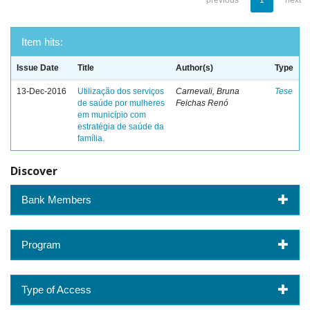
previous
1
next
Item hits:
Issue Date
Title
Author(s)
Type
13-Dec-2016
Utilização dos serviços
Carnevali, Bruna
Tese
de saúde por mulheres
Feichas Renó
em município com
estratégia de saúde da
família.
Discover
Bank Members
Program
Type of Access