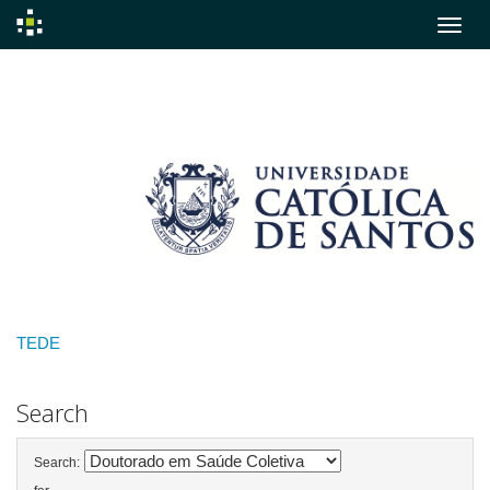
Skip
navigation
TEDE
Search
Search: