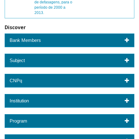
de defasagens, para o
período de 2000 a
2013.
Discover
Bank Members
Subject
CNPq
Institution
Program