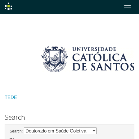
Skip
navigation
TEDE
Search
Search: