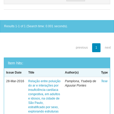
Results 1-1 of 1 (Search time: 0.001 seconds).
previous
1
next
Item hits:
Issue Date
Title
Author(s)
Type
28-Mar-2016
Relação entre poluição
Pamplona, Ysabely de
Tese
do ar e interações por
Aguuiar Pontes
insuficiência cardíaca
congestiva, em adultos
e idosos, na cidade de
São Paulo,
estratificado por sexo,
explorando estruturas