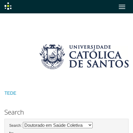
Skip
navigation
TEDE
Search
Search: