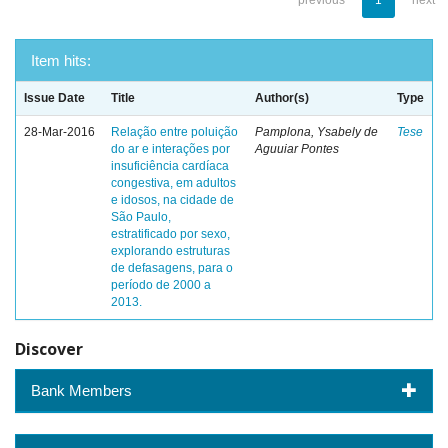
previous
1
next
Item hits:
Issue Date
Title
Author(s)
Type
28-Mar-2016
Relação entre poluição
Pamplona, Ysabely de
Tese
do ar e interações por
Aguuiar Pontes
insuficiência cardíaca
congestiva, em adultos
e idosos, na cidade de
São Paulo,
estratificado por sexo,
explorando estruturas
de defasagens, para o
período de 2000 a
2013.
Discover
Bank Members