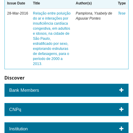
Issue Date
Title
Author(s)
Type
28-Mar-2016
Relação entre poluição
Pamplona, Ysabely de
Tese
do ar e interações por
Aguuiar Pontes
insuficiência cardíaca
congestiva, em adultos
e idosos, na cidade de
São Paulo,
estratificado por sexo,
explorando estruturas
de defasagens, para o
período de 2000 a
2013.
Discover
Bank Members
CNPq
Institution