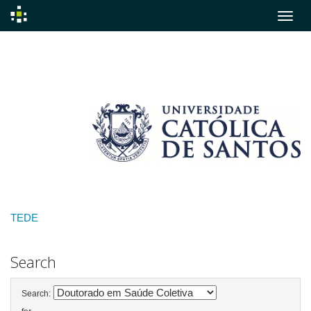
Skip
navigation
TEDE
Search
Search: