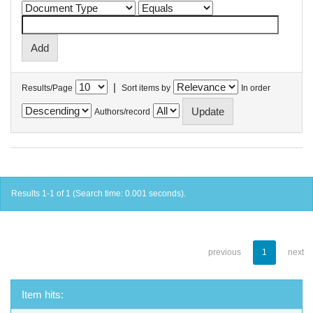
|
Results/Page
Sort items by
In order
Authors/record
Results 1-1 of 1 (Search time: 0.001 seconds).
previous
1
next
Item hits: