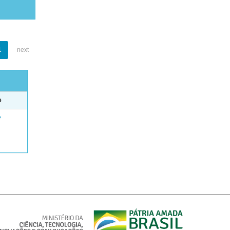
1
next
e
e