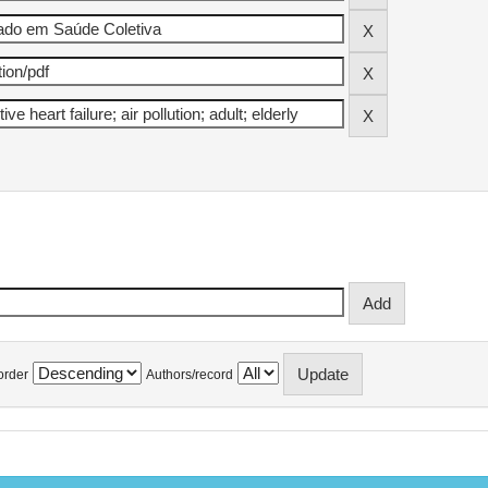
order
Authors/record