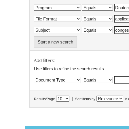
Start a new search
Add filters:
Use filters to refine the search results.
|
Results/Page
Sort items by
In 