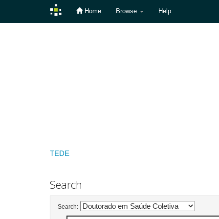
Home
Browse
Help
Skip
navigation
TEDE
Search
Search: