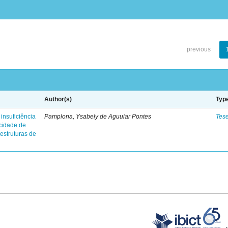
previous
Author(s)
Typ
insuficiência
Pamplona, Ysabely de Aguuiar Pontes
Tes
 cidade de
 estruturas de