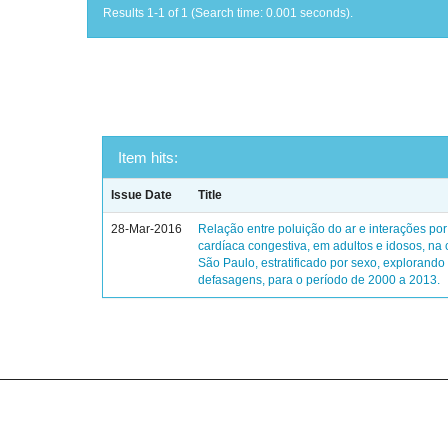
Results 1-1 of 1 (Search time: 0.001 seconds).
Item hits:
Issue Date
Title
28-Mar-2016
Relação entre poluição do ar e interações por 
cardíaca congestiva, em adultos e idosos, na
São Paulo, estratificado por sexo, explorando
defasagens, para o período de 2000 a 2013.