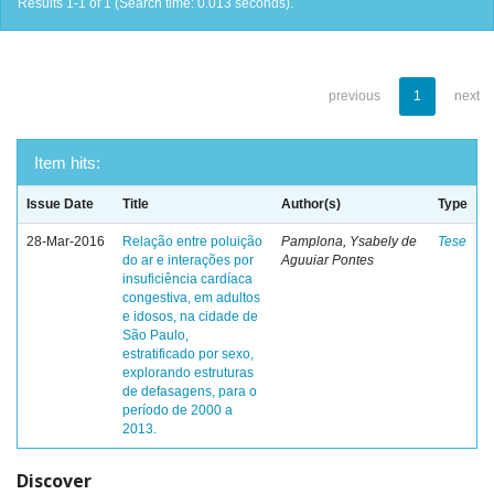
Results 1-1 of 1 (Search time: 0.013 seconds).
previous
1
next
Item hits:
Issue Date
Title
Author(s)
Type
28-Mar-2016
Relação entre poluição
Pamplona, Ysabely de
Tese
do ar e interações por
Aguuiar Pontes
insuficiência cardíaca
congestiva, em adultos
e idosos, na cidade de
São Paulo,
estratificado por sexo,
explorando estruturas
de defasagens, para o
período de 2000 a
2013.
Discover