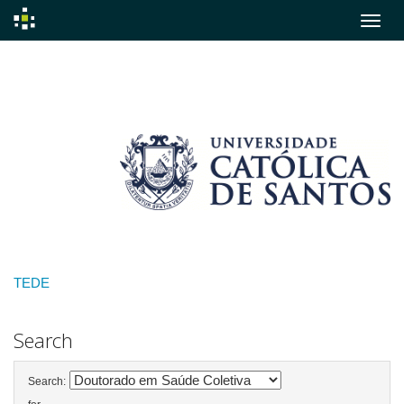
Skip
navigation
TEDE
Search
Search: