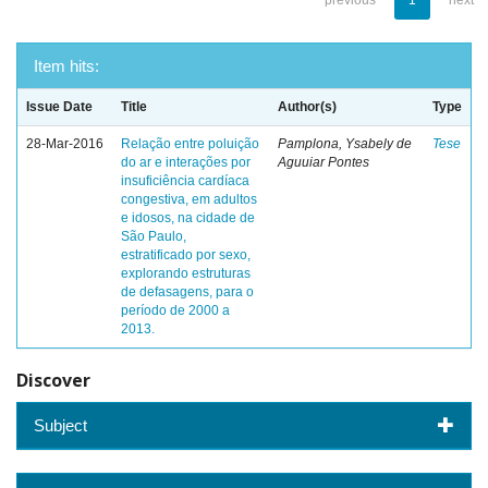
previous
1
next
Item hits:
Issue Date
Title
Author(s)
Type
28-Mar-2016
Relação entre poluição
Pamplona, Ysabely de
Tese
do ar e interações por
Aguuiar Pontes
insuficiência cardíaca
congestiva, em adultos
e idosos, na cidade de
São Paulo,
estratificado por sexo,
explorando estruturas
de defasagens, para o
período de 2000 a
2013.
Discover
Subject