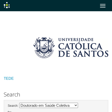
Skip
navigation
TEDE
Search
Search: