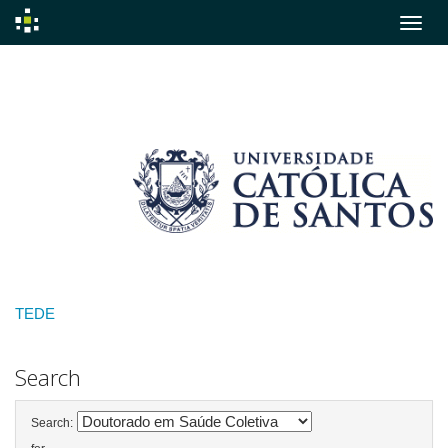
Skip
navigation
TEDE
Search
Search: