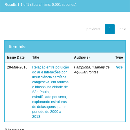
Results 1-1 of 1 (Search time: 0.001 seconds).
previous
1
next
Item hits:
Issue Date
Title
Author(s)
Type
28-Mar-2016
Relação entre poluição
Pamplona, Ysabely de
Tese
do ar e interações por
Aguuiar Pontes
insuficiência cardíaca
congestiva, em adultos
e idosos, na cidade de
São Paulo,
estratificado por sexo,
explorando estruturas
de defasagens, para o
período de 2000 a
2013.