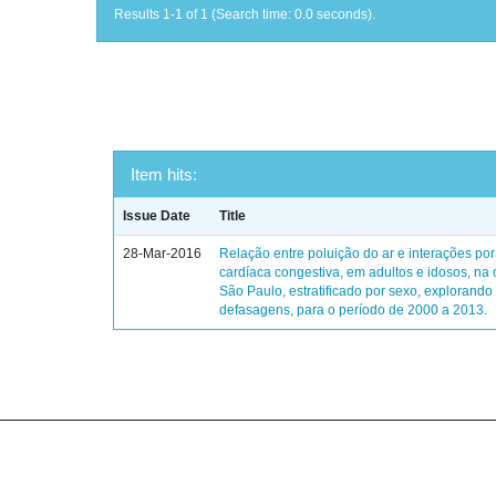
Results 1-1 of 1 (Search time: 0.0 seconds).
Item hits:
Issue Date
Title
28-Mar-2016
Relação entre poluição do ar e interações por 
cardíaca congestiva, em adultos e idosos, na
São Paulo, estratificado por sexo, explorando
defasagens, para o período de 2000 a 2013.