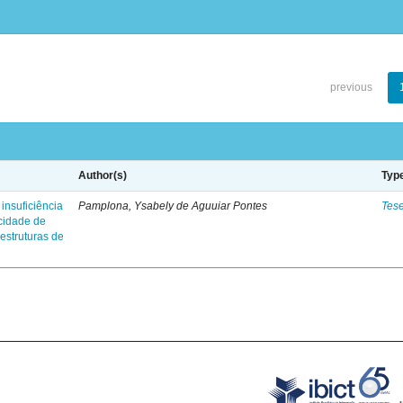
previous
Author(s)
Typ
insuficiência
Pamplona, Ysabely de Aguuiar Pontes
Tes
 cidade de
 estruturas de