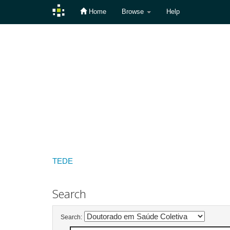
Home
Browse
Help
Skip
navigation
TEDE
Search
Search: