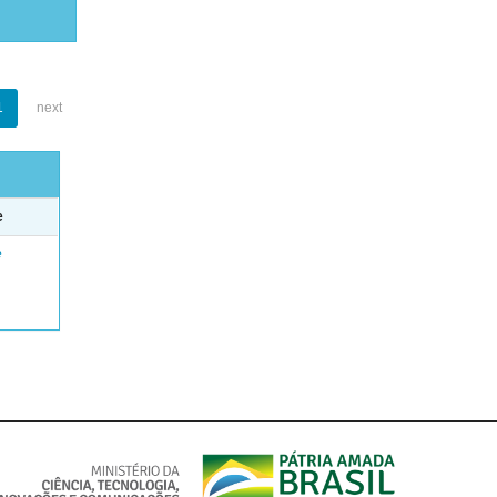
1
next
e
e