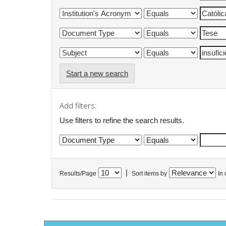
Start a new search
Add filters:
Use filters to refine the search results.
|
Results/Page
Sort items by
In 