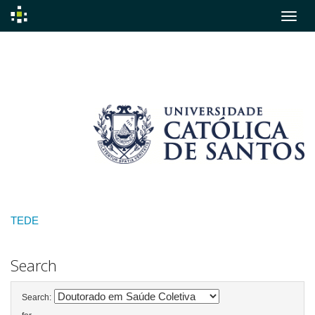
Skip
navigation
TEDE
Search
Search: