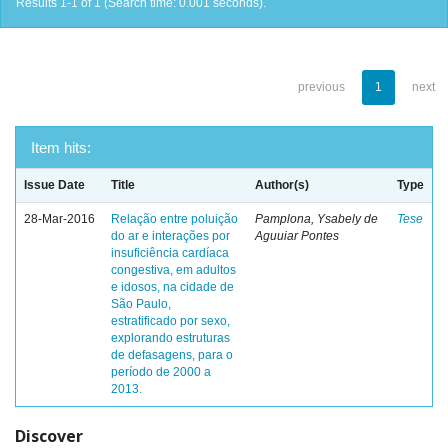
Results 1-1 of 1 (Search time: 0.001 seconds).
previous
1
next
Item hits:
Issue Date
Title
Author(s)
Type
28-Mar-2016
Relação entre poluição
Pamplona, Ysabely de
Tese
do ar e interações por
Aguuiar Pontes
insuficiência cardíaca
congestiva, em adultos
e idosos, na cidade de
São Paulo,
estratificado por sexo,
explorando estruturas
de defasagens, para o
período de 2000 a
2013.
Discover