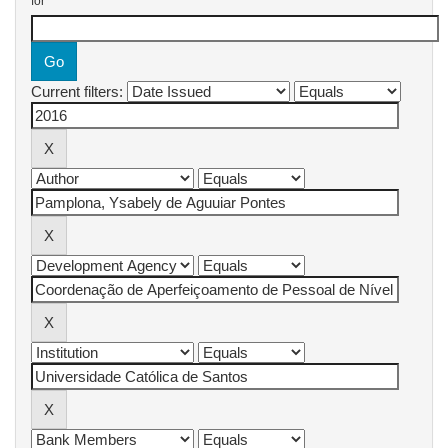
for
Current filters: