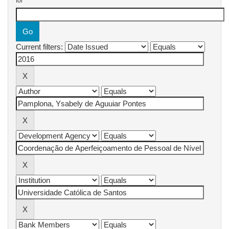
for
Current filters: