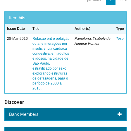
previous
1
next
Item hits:
Issue Date
Title
Author(s)
Type
28-Mar-2016
Relação entre poluição
Pamplona, Ysabely de
Tese
do ar e interações por
Aguuiar Pontes
insuficiência cardíaca
congestiva, em adultos
e idosos, na cidade de
São Paulo,
estratificado por sexo,
explorando estruturas
de defasagens, para o
período de 2000 a
2013.
Discover
Bank Members