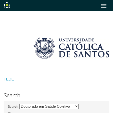
Skip
navigation
TEDE
Search
Search: