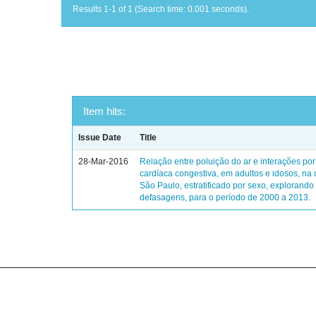
Results 1-1 of 1 (Search time: 0.001 seconds).
Item hits:
Issue Date
Title
28-Mar-2016
Relação entre poluição do ar e interações por 
cardíaca congestiva, em adultos e idosos, na
São Paulo, estratificado por sexo, explorando
defasagens, para o período de 2000 a 2013.