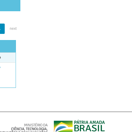
1
next
e
e