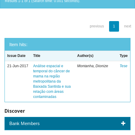
Results 1-1 of 1 (Search time: 0.001 seconds).
previous
1
next
Item hits:
Issue Date
Title
Author(s)
Type
21-Jun-2017
Análise espacial e
Montanha, Dionize
Tese
temporal do câncer de
mama na região
metropolitana da
Baixada Santista e sua
relação com áreas
contaminadas
Discover
Bank Members