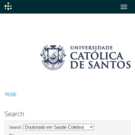
Skip
navigation
TEDE
Search
Search: